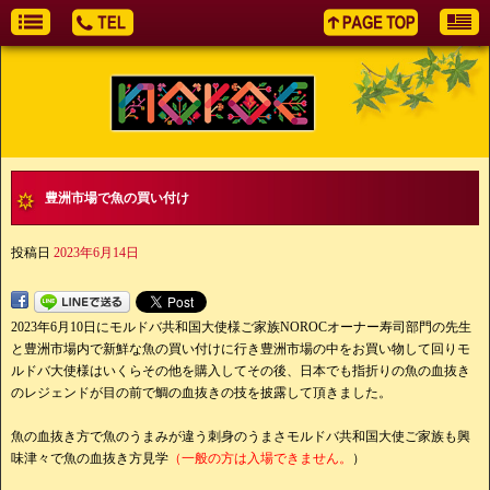
豊洲市場で魚の買い付け
投稿日
2023年6月14日
2023年6月10日にモルドバ共和国大使様ご家族NOROCオーナー寿司部門の先生
と豊洲市場内で新鮮な魚の買い付けに行き豊洲市場の中をお買い物して回りモ
ルドバ大使様はいくらその他を購入してその後、日本でも指折りの魚の血抜き
のレジェンドが目の前で鯛の血抜きの技を披露して頂きました。
魚の血抜き方で魚のうまみが違う刺身のうまさモルドバ共和国大使ご家族も興
味津々で魚の血抜き方見学
（一般の方は入場できません。
）