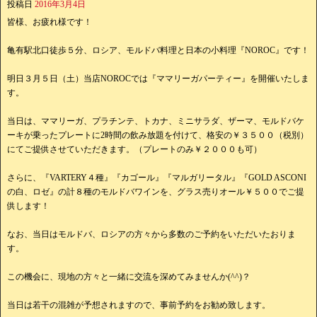
投稿日
2016年3月4日
皆様、お疲れ様です！
亀有駅北口徒歩５分、ロシア、モルドバ料理と日本の小料理『NOROC』です！
明日３月５日（土）当店NOROCでは『ママリーガパーティー』を開催いたしま
す。
当日は、ママリーガ、プラチンテ、トカナ、ミニサラダ、ザーマ、モルドバケ
ーキが乗ったプレートに2時間の飲み放題を付けて、格安の￥３５００（税別）
にてご提供させていただきます。（プレートのみ￥２０００も可）
さらに、『VARTERY４種』『カゴール』『マルガリータル』『GOLD ASCONI
の白、ロゼ』の計８種のモルドバワインを、グラス売りオール￥５００でご提
供します！
なお、当日はモルドバ、ロシアの方々から多数のご予約をいただいたおりま
す。
この機会に、現地の方々と一緒に交流を深めてみませんか(^^)？
当日は若干の混雑が予想されますので、事前予約をお勧め致します。