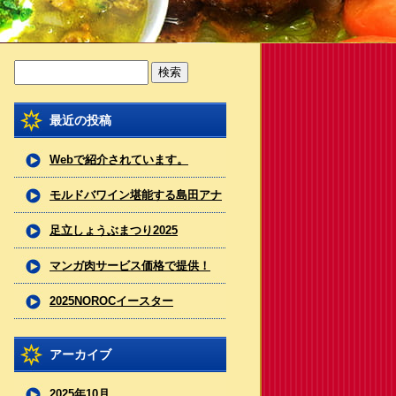
最近の投稿
Webで紹介されています。
モルドバワイン堪能する島田アナ
（フジテレビ）
足立しょうぶまつり2025
マンガ肉サービス価格で提供！
2025NOROCイースター
アーカイブ
2025年10月