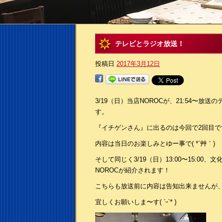
テレビとラジオ放送！
投稿日
2017年3月12日
3/19（日）当店NOROCが、21:54〜
す。
『イチゲンさん』に出るのは今回で2回目ですが、
内容は当日のお楽しみとゆー事で( *´艸｀)
そして同じく3/19（日）13:00〜15:00、文化
NOROCが紹介されます！
こちらも放送前に内容は告知出来ませんが、
宜しくお願いしま〜す( ˊᵕˋ* )