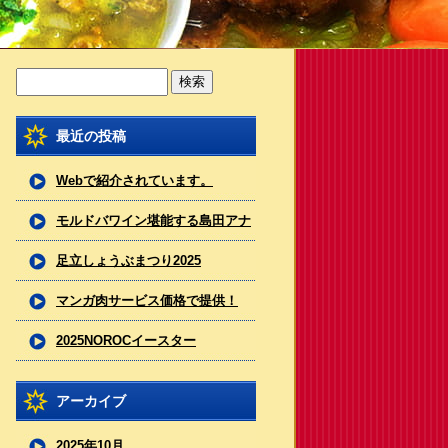
最近の投稿
Webで紹介されています。
モルドバワイン堪能する島田アナ
（フジテレビ）
足立しょうぶまつり2025
マンガ肉サービス価格で提供！
2025NOROCイースター
アーカイブ
2025年10月