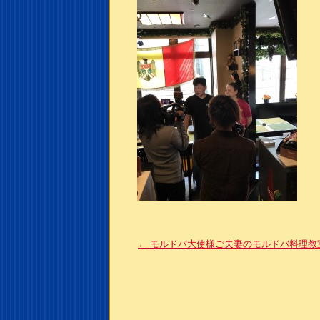
←
モルドバ大使様ご夫妻のモルドバ料理教室b