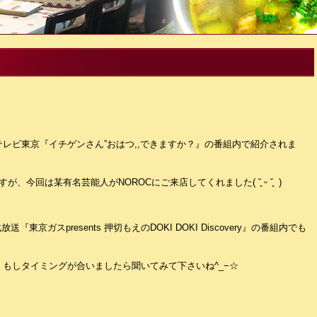
放送のテレビ東京『イチゲンさん”おはつ,,できますか？』の番組内で紹介されま
今回は某有名芸能人がNOROCにご来店してくれました( ˘͈ ᵕ ˘͈ )
放送『東京ガスpresents 押切もえのDOKI DOKI Discovery』の番組内でも
もしタイミングが合いましたら聞いてみて下さいね^_−☆