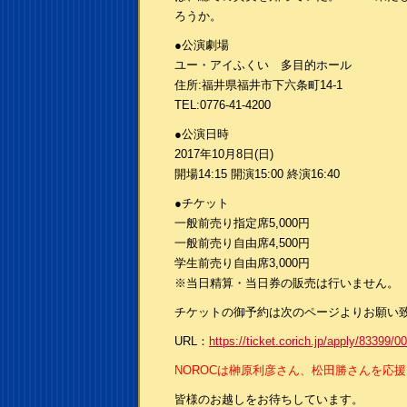
ろうか。
●公演劇場
ユー・アイふくい 多目的ホール
住所:福井県福井市下六条町14-1
TEL:0776-41-4200
●公演日時
2017年10月8日(日)
開場14:15 開演15:00 終演16:40
●チケット
一般前売り指定席5,000円
一般前売り自由席4,500円
学生前売り自由席3,000円
※当日精算・当日券の販売は行いません。
チケットの御予約は次のページよりお願い
URL：
https://ticket.corich.jp/apply/83399/00
NOROCは榊原利彦さん、松田勝さんを応
皆様のお越しをお待ちしています。