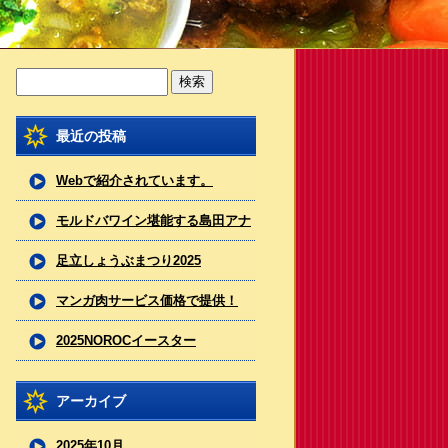
最近の投稿
Webで紹介されています。
モルドバワイン堪能する島田アナ
（フジテレビ）
足立しょうぶまつり2025
マンガ肉サービス価格で提供！
2025NOROCイースター
アーカイブ
2025年10月