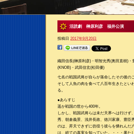
活読劇 榊原利彦 福井公演
投稿日
2017年9月20日
織田信長(榊原利彦)・明智光秀(奥田直樹)・
(KNOB)・武田信玄(松田優)
七名の戦国武将が自らが落命したその後の
そして人魚の肉を食べて八百年生きたといわ
る。
●あらすじ
遥か戦国の世から400年。
しかし、戦国武将らは未だ天界へは行けず
秀、朝倉義景、浅井長政、徳川家康、豊臣
のは、昇天できずに彷徨う彼らを憐れんだ
は、総ての真実を知っていた。・・・果た