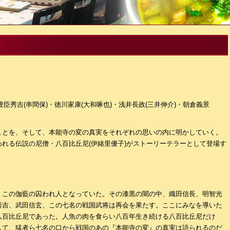
豊臣秀吉(串間保)・徳川家康(大和啄也)・浅井長政(三井伸介)・朝倉義景
ことを、そして、本能寺の変の真実をそれぞれの思いの内に明かしていく。
れる伝説の尼僧・八百比丘尼(伊緒里優子)がストーリーテラーとして登場す
、この伽藍の囚われ人となっていた。その漆黒の闇の中、織田信長、明智光
秀吉、武田信玄、この七名の戦国武将は再会を果たす。ここにみなを導いた
八百比丘尼であった。人魚の肉を食らい八百年生き続ける八百比丘尼だけ
して、猛者ら七名の口から戦国のあの『本能寺の変』の真実は語られるのだ