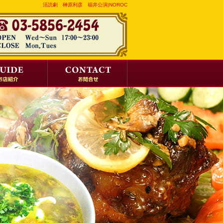
活読劇 榊原利彦 福井公演|NOROC