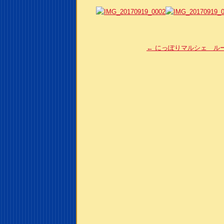
←
にっぽりマルシェ ル