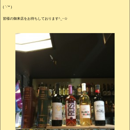
( ˊᵕˋ* )
皆様の御来店をお待ちしております^_−☆