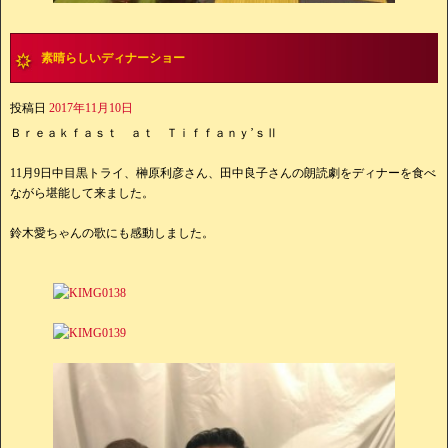
素晴らしいディナーショー
投稿日
2017年11月10日
Ｂｒｅａｋｆａｓｔ ａｔ Ｔｉｆｆａｎｙ’ｓⅡ
11月9日中目黒トライ、榊原利彦さん、田中良子さんの朗読劇をディナーを食べ
ながら堪能して来ました。
鈴木愛ちゃんの歌にも感動しました。