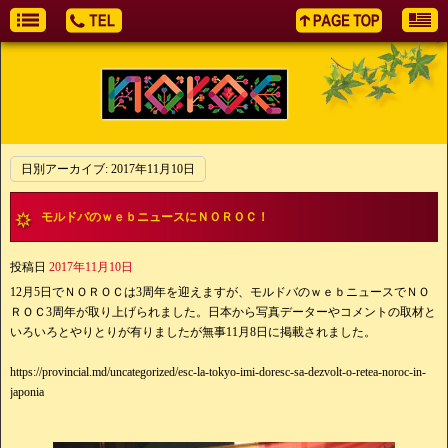
日別アーカイブ:
2017年11月10日
モルドバのｗｅｂニュースにＮＯＲＯＣ！
投稿日
2017年11月10日
12月5日でＮＯＲＯＣは3周年を迎えますが、モルドバのｗｅｂニュースでＮＯ
ＲＯＣ3周年が取り上げられました。日本から写真データーやコメントの取材と
いろいろとやりとりが有りましたが無事11月8日に掲載されました。
https://provincial.md/uncategorized/esc-la-tokyo-imi-doresc-sa-dezvolt-o-retea-noroc-in-
japonia