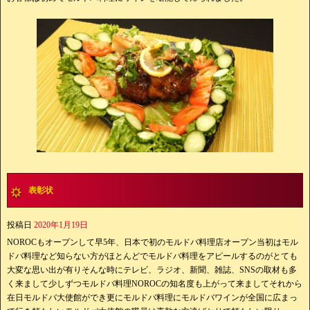
表彰状
投稿日
2020年1月19日
NOROCもオープンして早5年、日本で初のモルドバ料理店オープン当初はモル
ドバ料理など知らない方がほとんどでモルドバ料理をアピールするのがとても
大変な思い出が有りそんな時にテレビ、ラジオ、新聞、雑誌、SNSの取材も多
く来まして少しずつモルドバ料理NOROCの知名度も上がって来ましてそれから
在日モルドバ大使館ができ更にモルドバ料理にモルドバワインが全国に広まっ