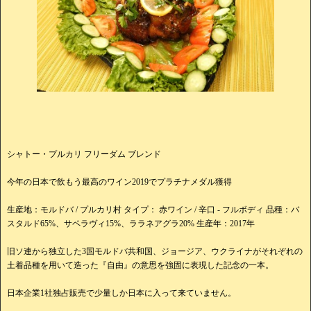
シャトー・プルカリ フリーダム ブレンド
今年の日本で飲もう最高のワイン2019でプラチナメダル獲得
生産地：モルドバ / プルカリ村 タイプ： 赤ワイン / 辛口 - フルボディ 品種：バ
スタルド65%、サペラヴィ15%、ララネアグラ20% 生産年：2017年
旧ソ連から独立した3国モルドバ共和国、ジョージア、ウクライナがそれぞれの
土着品種を用いて造った『自由』の意思を強固に表現した記念の一本。
日本企業1社独占販売で少量しか日本に入って来ていません。