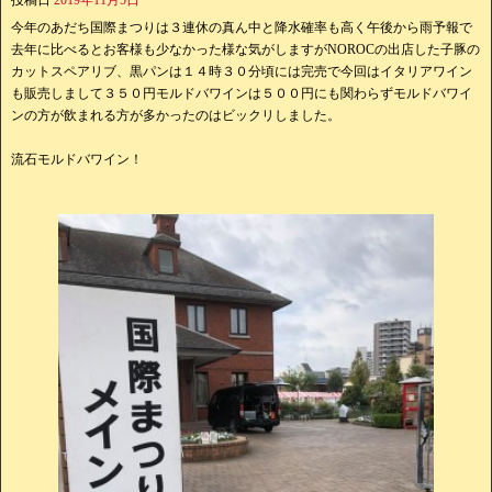
今年のあだち国際まつりは３連休の真ん中と降水確率も高く午後から雨予報で
去年に比べるとお客様も少なかった様な気がしますがNOROCの出店した子豚の
カットスペアリブ、黒パンは１４時３０分頃には完売で今回はイタリアワイン
も販売しまして３５０円モルドバワインは５００円にも関わらずモルドバワイ
ンの方が飲まれる方が多かったのはビックリしました。
流石モルドバワイン！