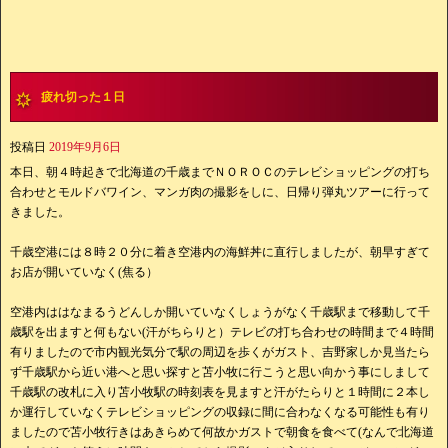
疲れ切った１日
投稿日
2019年9月6日
本日、朝４時起きで北海道の千歳までＮＯＲＯＣのテレビショッピングの打ち
合わせとモルドバワイン、マンガ肉の撮影をしに、日帰り弾丸ツアーに行って
きました。
千歳空港には８時２０分に着き空港内の海鮮丼に直行しましたが、朝早すぎて
お店が開いていなく(焦る）
空港内ははなまるうどんしか開いていなくしょうがなく千歳駅まで移動して千
歳駅を出ますと何もない(汗がちらりと）テレビの打ち合わせの時間まで４時間
有りましたので市内観光気分で駅の周辺を歩くがガスト、吉野家しか見当たら
ず千歳駅から近い港へと思い探すと苫小牧に行こうと思い向かう事にしまして
千歳駅の改札に入り苫小牧駅の時刻表を見ますと汗がたらりと１時間に２本し
か運行していなくテレビショッピングの収録に間に合わなくなる可能性も有り
ましたので苫小牧行きはあきらめて何故かガストで朝食を食べて(なんで北海道