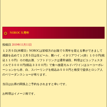
NOROC５周年
投稿日
2019年11月11日
１２月５日(木曜日）NOROCは皆様方のお陰で５周年を迎える事ができまして
感謝を込めて１２月５日は生ビール、酎ハイ、イタリアワイン(赤）１００円(税
込１１０円）その他お酒、ソフトドリンクは通常値段、料理はビユッフェスタ
イルで３０００円(税込３３００円）で食べ放題モルドバワインはユーコーポレ
ーションから赤、白、スパーリングを税込み５００円と格安で提供とロシア人
のベリーダンスショーが有ります。
当日はお席の関係上ご予約をされますと幸いです。
お料理はイメージ画です。