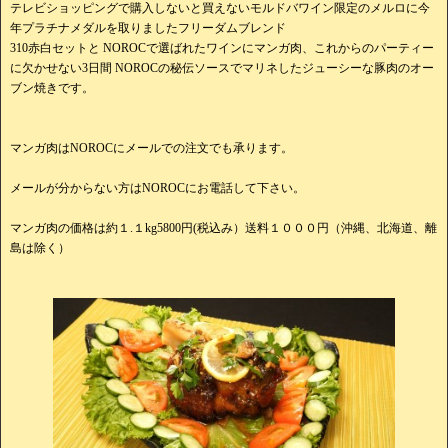
テレビショッピングで購入しないと買えないモルドバワイン限定のメルロに今
年プラチナメダルを取りましたフリーダムブレンド
310赤白セットと NOROCで選ばれたワインにマンガ肉、これからのパーティー
に欠かせない3日間 NOROCの秘伝ソースでマリネしたジューシーな豚肉のオー
ブン焼きです。
マンガ肉はNOROCにメールでの注文でも承ります。
メールが分からない方はNOROCにお電話して下さい。
マンガ肉の価格は約１.１kg5800円(税込み）送料１０００円（沖縄、北海道、離
島は除く）