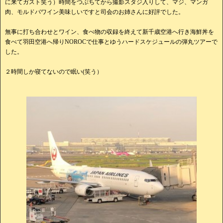
に来てガスト笑う）時間をつぶちてから撮影スタジ入りして、マジ、マンガ
肉、モルドバワイン美味しいですと司会のお姉さんに好評でした。
無事に打ち合わせとワイン、食べ物の収録を終えて新千歳空港へ行き海鮮丼を
食べて羽田空港へ帰りNOROCで仕事とゆうハードスケジュールの弾丸ツアーで
した。
２時間しか寝てないので眠い(笑う）