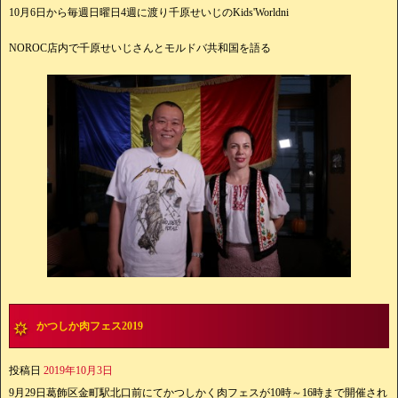
10月6日から毎週日曜日4週に渡り千原せいじのKids'Worldni
NOROC店内で千原せいじさんとモルドバ共和国を語る
かつしか肉フェス2019
投稿日
2019年10月3日
9月29日葛飾区金町駅北口前にてかつしかく肉フェスが10時～16時まで開催され